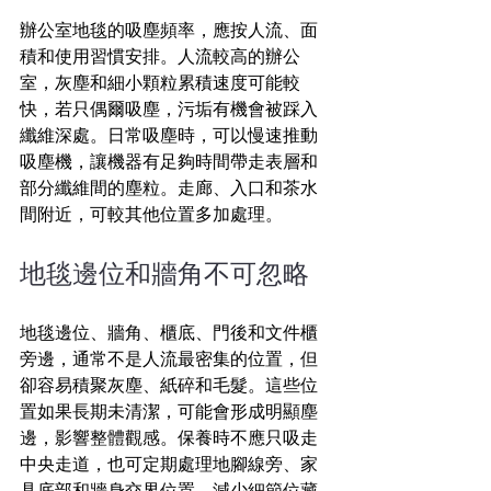
辦公室地毯的吸塵頻率，應按人流、面
積和使用習慣安排。人流較高的辦公
室，灰塵和細小顆粒累積速度可能較
快，若只偶爾吸塵，污垢有機會被踩入
纖維深處。日常吸塵時，可以慢速推動
吸塵機，讓機器有足夠時間帶走表層和
部分纖維間的塵粒。走廊、入口和茶水
間附近，可較其他位置多加處理。
地毯邊位和牆角不可忽略
地毯邊位、牆角、櫃底、門後和文件櫃
旁邊，通常不是人流最密集的位置，但
卻容易積聚灰塵、紙碎和毛髮。這些位
置如果長期未清潔，可能會形成明顯塵
邊，影響整體觀感。保養時不應只吸走
中央走道，也可定期處理地腳線旁、家
具底部和牆身交界位置，減少細節位藏