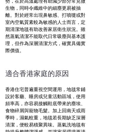
勢，在於高溫處理有助減少部分常見微
生物，同時令纖維中的細塵更易被抽
離。對於經常出現鼻敏感、打噴嚏或對
室內空氣質素較為敏感的人士而言，定
期清潔地毯有助改善家居衛生狀況。雖
然蒸氣清潔不能取代日常吸塵與基本護
理，但作為深層清潔方式，確實具備實
際價值。
適合香港家庭的原因 
香港住宅普遍重視空間運用，地毯常鋪
設於客廳、睡房或兒童活動區域，使用
頻率高，亦容易接觸鞋底帶來的塵埃、
食物碎屑與寵物毛髮。加上回南天或雨
季時，濕氣較重，地毯若長期缺乏深層
清潔，便較易積聚異味。蒸氣洗地毯有
助提升整體潔淨感，並讓家居環境更清