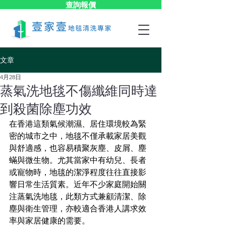
查詢報價
文章
4月28日
蒸氣洗地毯不傷纖維同時達
到殺菌除塵功效
在香港這類氣候潮濕、居住環境較為緊
密的城市之中，地毯不僅承載家居美觀
與舒適感，也容易積聚灰塵、皮屑、塵
蟎與微生物。尤其當家中有幼兒、長者
或寵物時，地毯的潔淨程度往往直接影
響日常生活質素。近年不少家庭開始關
注蒸氣洗地毯，此類方式兼顧清潔、除
塵與衛生管理，亦較適合香港人講求效
率與家居健康的需要。