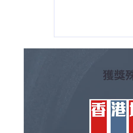
​獲獎
落雨濕鞋踩落地毯好污糟？雨
季地毯清潔與去霉除異味防範