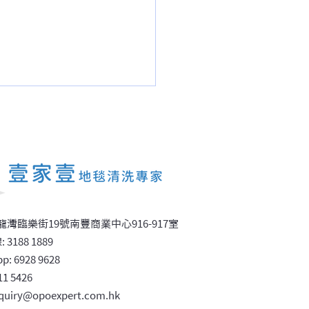
室鋪方塊地毯還是大卷地
九龍灣臨樂街19號南豐商業中心916-917室
租用商廈的裝修成本評估
 31
88 1889
p: 6
9
28 9628
11 5426
quiry@opoexpert.com.hk