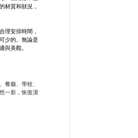
的材質和狀況，
合理安排時間，
可少的。無論是
適與美觀。
、餐廳、學校、
然一新，恢復潔