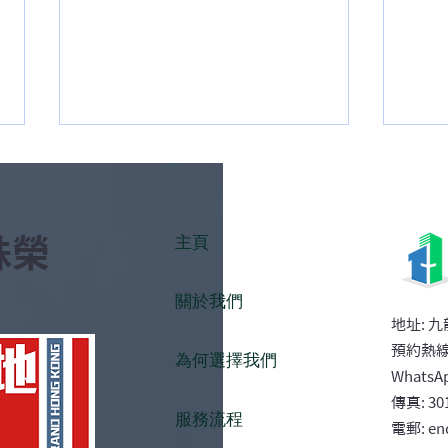
主頁
殊榮
關於我們
梳打粉可以免水洗地毯嗎？家
辦公
​地址: 
中地毯去異味與污漬的溫和處
毯？
預約熱線:
為何選擇我們
理法
WhatsAp
傳真: 30
服務流程
電郵: en