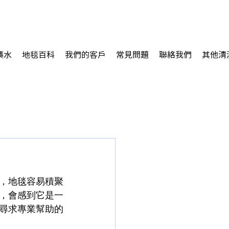
藥水
地毯百科
我們的客戶
常見問題
聯絡我們
其他清
，地毯容易積聚
，會感到它是一
尋求專業幫助的