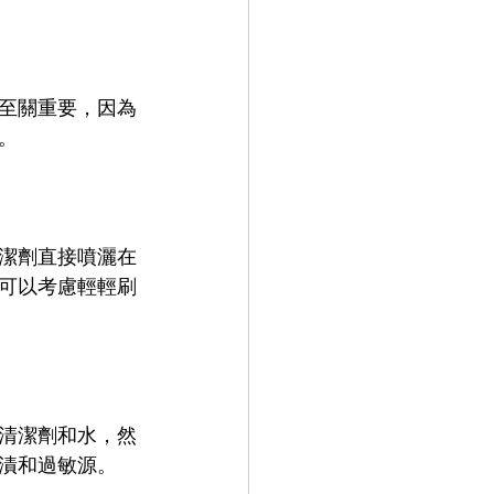
至關重要，因為
。
潔劑直接噴灑在
可以考慮輕輕刷
清潔劑和水，然
漬和過敏源。