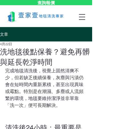
查詢報價
文章
4月22日
洗地毯後點保養？避免再髒
與延長乾淨時間
完成地毯清洗後，視覺上固然清爽不
少，但若缺乏後續保養，灰塵與污漬仍
會在短時間內重新累積，甚至出現異味
或霉點。特別是在潮濕、多塵或人流頻
繁的環境，地毯要維持潔淨並非單靠
「洗一次」便可長期解決。
清洗後24小時：最重要是