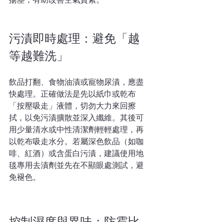
污漬即時處理：避免「越
等越難洗」  
飲品打翻、食物油漬或寵物尿漬，應盡
快處理。正確做法是先以紙巾或乾布
「按壓吸走」液體，切勿大力來回擦
拭，以免污漬擴散並深入纖維。其後可
用少量清水或中性清潔劑輕輕處理，再
以乾布吸走水分。若屬深色飲品（如咖
啡、紅酒）或含蛋白污漬，建議使用地
毯專用去漬劑並先在不顯眼處測試，避
免褪色。
控制濕度與異味：防霉比