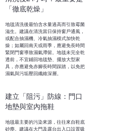
「徹底乾燥」
地毯清洗後最怕含水量過高而引致霉菌
滋生。建議在清洗當日保持窗戶通風，
或配合抽濕機、冷氣抽濕模式加快乾
燥；如屬回南天或雨季，應避免長時間
緊閉門窗導致濕氣滯留。地毯未完全乾
透前，不宜鋪回地毯墊、擺放大型家
具，亦應避免赤腳長時間踩踏，以免把
濕氣與污垢壓回纖維深層。
建立「阻污」防線：門口
地墊與室內拖鞋
地毯最主要的污染來源，往往來自鞋底
砂塵。建議在大門及露台出入口設置吸