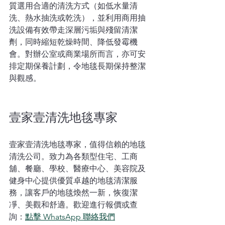
質選用合適的清洗方式（如低水量清
洗、熱水抽洗或乾洗），並利用商用抽
洗設備有效帶走深層污垢與殘留清潔
劑，同時縮短乾燥時間、降低發霉機
會。對辦公室或商業場所而言，亦可安
排定期保養計劃，令地毯長期保持整潔
與觀感。
壹家壹清洗地毯專家
壹家壹清洗地毯專家，值得信賴的地毯
清洗公司。致力為各類型住宅、工商
舖、餐廳、學校、醫療中心、美容院及
健身中心提供優質卓越的地毯清潔服
務，讓客戶的地毯煥然一新，恢復潔
凈、美觀和舒適。歡迎進行報價或查
詢：
點擊 WhatsApp 聯絡我們