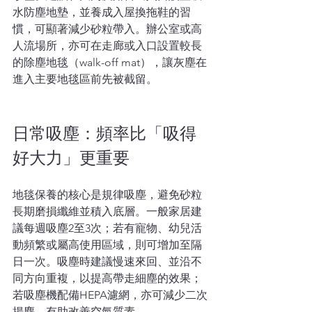
水防塵地墊，並養成入屋換拖鞋的習
慣，可顯著減少砂粒帶入。辦公室或高
人流場所，亦可在走廊或入口設置較長
的除塵地毯（walk-off mat），讓灰塵在
進入主要地毯區前先被截留。
日常吸塵：頻率比「吸得
好大力」更重要  
地毯保養的核心是規律吸塵，避免砂粒
長期磨損纖維並積入底層。一般家居建
議每週吸塵2至3次；若有寵物、幼兒活
動頻繁或屬高使用區域，則可增加至隔
日一次。吸塵時建議慢速來回、並沿不
同方向重複，以提高帶走細塵的效果；
若吸塵機配備HEPA濾網，亦可減少二次
揚塵，有助改善空氣質素。