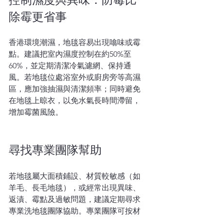
除霉更省事  
香港環境潮濕，地毯容易出現噏味或霉
點。建議把室內濕度控制在約50%至
60%，並定期清潔冷氣濾網、保持通
風。若地毯位處浴室外或廚房旁等高濕
區，應加強抽濕與清潔頻率；同時避免
在地毯上晾衣，以免水氣長時間滯留，
增加霉菌風險。
尋找專業團隊幫助 
若地毯屬大面積鋪設、材質較敏感（如
羊毛、長毛地毯），或經常出現異味、
返漬、霉點及過敏問題，建議定期尋求
專業洗地毯團隊協助。專業團隊可按材