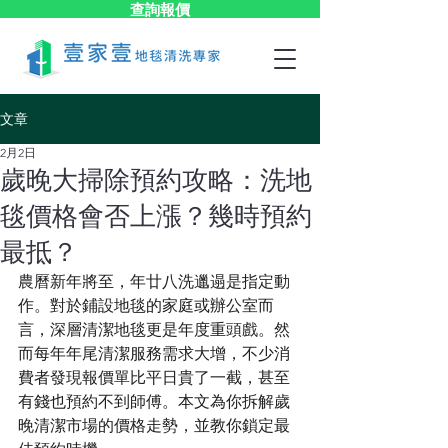
查詢報價
文章
2月2日
歲晚大掃除預約攻略：洗地
毯價格會否上漲？幾時預約
最抵？
農曆新年將至，年廿八洗邋遢是指定動
作。對於鋪設地毯的家庭或辦公室而
言，深層清潔地毯更是年度重頭戲。然
而每年年尾清潔服務需求大增，不少消
費者發現報價單比平日貴了一截，甚至
有錢也預約不到師傅。本文為你拆解歲
晚清潔市場的價格走勢，並教你鎖定最