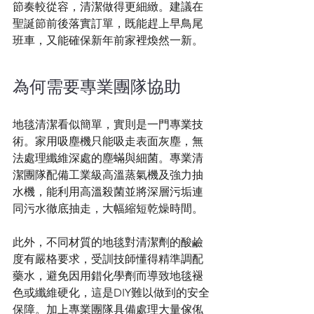
節奏較從容，清潔做得更細緻。建議在
聖誕節前後落實訂單，既能趕上早鳥尾
班車，又能確保新年前家裡煥然一新。
為何需要專業團隊協助
地毯清潔看似簡單，實則是一門專業技
術。家用吸塵機只能吸走表面灰塵，無
法處理纖維深處的塵蟎與細菌。專業清
潔團隊配備工業級高溫蒸氣機及強力抽
水機，能利用高溫殺菌並將深層污垢連
同污水徹底抽走，大幅縮短乾燥時間。
此外，不同材質的地毯對清潔劑的酸鹼
度有嚴格要求，受訓技師懂得精準調配
藥水，避免因用錯化學劑而導致地毯褪
色或纖維硬化，這是DIY難以做到的安全
保障。加上專業團隊具備處理大量傢俬