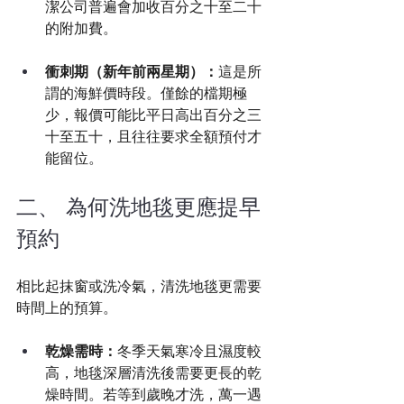
潔公司普遍會加收百分之十至二十
的附加費。
衝刺期（新年前兩星期）：
這是所
謂的海鮮價時段。僅餘的檔期極
少，報價可能比平日高出百分之三
十至五十，且往往要求全額預付才
能留位。
二、 為何洗地毯更應提早
預約
相比起抹窗或洗冷氣，清洗地毯更需要
時間上的預算。
乾燥需時：
冬季天氣寒冷且濕度較
高，地毯深層清洗後需要更長的乾
燥時間。若等到歲晚才洗，萬一遇