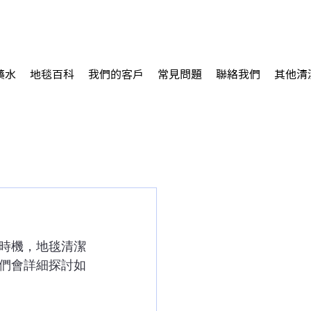
藥水
地毯百科
我們的客戶
常見問題
聯絡我們
其他清
時機，地毯清潔
們會詳細探討如