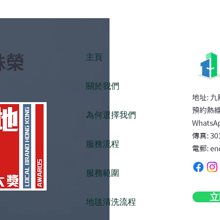
主頁
殊榮
關於我們
辦公室地毯定期清洗頻率？維
嬰兒
​地址: 
持專業門面的維護週期規劃
父母
預約熱線:
為何選擇我們
WhatsAp
傳真: 30
服務流程
電郵: en
服務範圍
立
地毯清洗流程