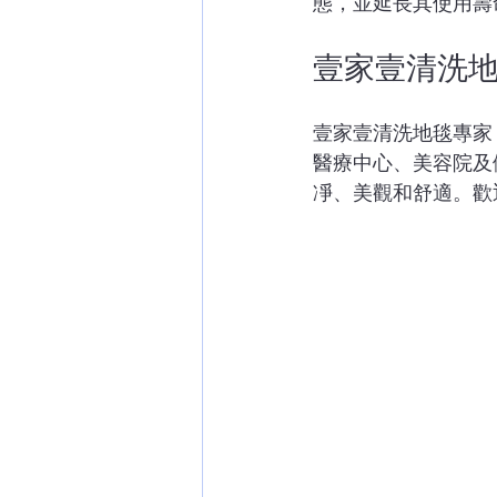
態，並延長其使用壽
壹家壹清洗
壹家壹清洗地毯專家
醫療中心、美容院及
凈、美觀和舒適。歡