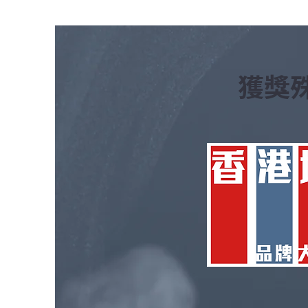
​獲獎
辦公室鋪方塊地毯還是大卷地
毯？租用商廈的裝修成本評估