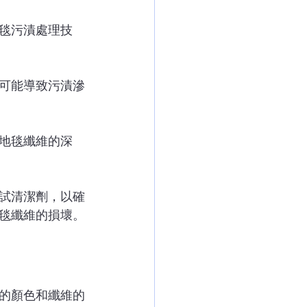
毯污漬處理技
可能導致污漬滲
地毯纖維的深
試清潔劑，以確
毯纖維的損壞。
的顏色和纖維的