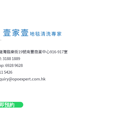
爬行地毯藏菌危機？新手
九龍灣臨樂街19號南豐商業中心916-917室
不可不知的清潔死角
 31
88 1889
p: 6
9
28 9628
11 5426
quiry@opoexpert.com.hk
即預約