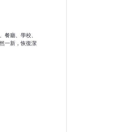
、餐廳、學校、
然一新，恢復潔