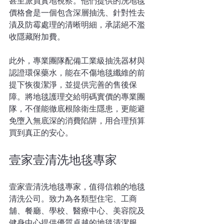
甚至派員實地視察。他們提供的洗地毯
價格會是一個包含深層抽洗、針對性去
漬及防霉處理的清晰明細，承諾絕不濫
收隱藏附加費。
此外，專業團隊配備工業級抽洗器材與
認證環保藥水，能在不傷地毯纖維的前
提下恢復潔淨，並提供完善的售後保
障。將地毯護理交給明碼實價的專業團
隊，不僅能徹底根除衛生隱患，更能避
免墮入無底深的消費陷阱，用合理預算
買到真正的安心。
壹家壹清洗地毯專家
壹家壹清洗地毯專家，值得信賴的地毯
清洗公司。致力為各類型住宅、工商
舖、餐廳、學校、醫療中心、美容院及
健身中心提供優質卓越的地毯清潔服