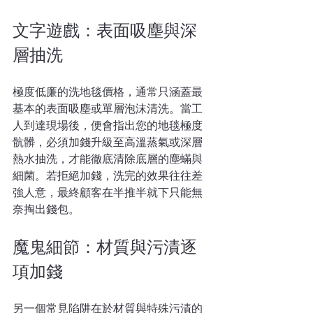
文字遊戲：表面吸塵與深
層抽洗
極度低廉的洗地毯價格，通常只涵蓋最
基本的表面吸塵或單層泡沫清洗。當工
人到達現場後，便會指出您的地毯極度
骯髒，必須加錢升級至高溫蒸氣或深層
熱水抽洗，才能徹底清除底層的塵蟎與
細菌。若拒絕加錢，洗完的效果往往差
強人意，最終顧客在半推半就下只能無
奈掏出錢包。
魔鬼細節：材質與污漬逐
項加錢
另一個常見陷阱在於材質與特殊污漬的