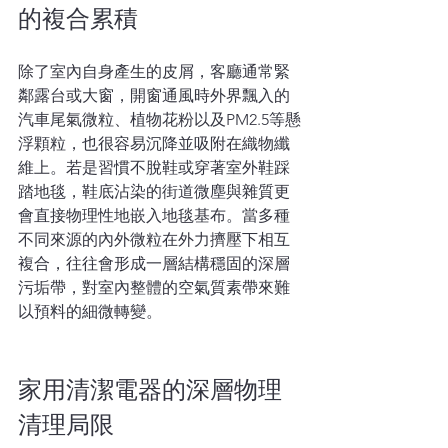
的複合累積
除了室內自身產生的皮屑，客廳通常緊
鄰露台或大窗，開窗通風時外界飄入的
汽車尾氣微粒、植物花粉以及PM2.5等懸
浮顆粒，也很容易沉降並吸附在織物纖
維上。若是習慣不脫鞋或穿著室外鞋踩
踏地毯，鞋底沾染的街道微塵與雜質更
會直接物理性地嵌入地毯基布。當多種
不同來源的內外微粒在外力擠壓下相互
複合，往往會形成一層結構穩固的深層
污垢帶，對室內整體的空氣質素帶來難
以預料的細微轉變。
家用清潔電器的深層物理
清理局限