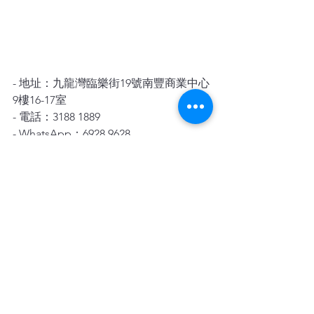
- 地址：九龍灣臨樂街19號南豐商業中心
9樓16-17室
- 電話：3188 1889
- WhatsApp：6928 9628
- 
電子郵件：enquiry@opoclean.com
歡迎隨時聯繫我們，讓我們為您提供專
業的地毯保養服務
查看全部
最新文章