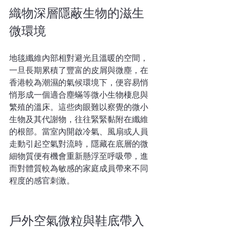
織物深層隱蔽生物的滋生
微環境
地毯纖維內部相對避光且溫暖的空間，
一旦長期累積了豐富的皮屑與微塵，在
香港較為潮濕的氣候環境下，便容易悄
悄形成一個適合塵蟎等微小生物棲息與
繁殖的溫床。這些肉眼難以察覺的微小
生物及其代謝物，往往緊緊黏附在纖維
的根部。當室內開啟冷氣、風扇或人員
走動引起空氣對流時，隱藏在底層的微
細物質便有機會重新懸浮至呼吸帶，進
而對體質較為敏感的家庭成員帶來不同
程度的感官刺激。
戶外空氣微粒與鞋底帶入