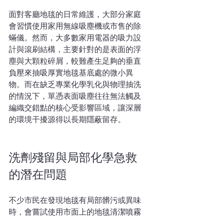
面對客廳地毯的日常維護，大部分家庭
會習慣使用家用無線吸塵機或市售的除
蟎儀。然而，大多數家用電器的吸力設
計與滾刷結構，主要針對的是表面的浮
塵與大顆粒碎屑，較難產生足夠的垂直
負壓來抽吸厚實地毯基底處的微小異
物。而在缺乏專業化學乳化與物理抽洗
的情況下，單憑表面吸塵往往無法觸及
編織交錯點的核心受影響區域，讓深層
的環境干擾源得以長期隱蔽留存。
洗劑殘留與局部化學急救
的潛在問題
不少市民在發現地毯有局部髒污或異味
時，會嘗試使用市面上的地毯清潔噴霧