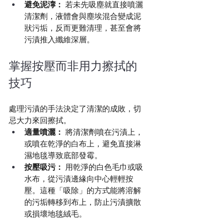
避免泥濘：
 若未先吸塵就直接噴灑
清潔劑，液體會與塵埃混合變成泥
狀污垢，反而更難清理，甚至會將
污漬推入纖維深層。
掌握按壓而非用力擦拭的
技巧
處理污漬的手法決定了清潔的成敗，切
忌大力來回擦拭。
適量噴灑：
 將清潔劑噴在污漬上，
或噴在乾淨的白布上，避免直接淋
濕地毯導致底部發霉。
按壓吸污：
 用乾淨的白色毛巾或吸
水布，從污漬邊緣向中心輕輕按
壓。這種「吸除」的方式能將溶解
的污垢轉移到布上，防止污漬擴散
或損壞地毯絨毛。