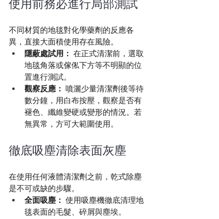
使用前務必進行局部測試
不同材質的地毯對化學藥劑的反應各
異，直接大面積使用存在風險。
隱蔽處試用：
 在正式清潔前，選取
地毯角落或傢俬下方等不明顯的位
置進行測試。
觀察反應：
 噴灑少量清潔劑後等待
數分鐘，用白布按壓，觀察是否有
褪色、纖維變硬或變形的情況。若
無異常，方可大範圍使用。
徹底吸塵清除表面灰塵
在使用任何液體清潔劑之前，乾式除塵
是不可或缺的步驟。
全面吸塵：
 使用吸塵機徹底清理地
毯表面的毛髮、碎屑與塵埃。