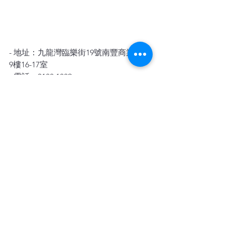
- 地址：九龍灣臨樂街19號南豐商業中心
9樓16-17室
- 電話：3188 1889
- WhatsApp：6928 9628
- 
電子郵件：enquiry@opoclean.com
歡迎隨時聯繫我們，讓我們為您提供專
業的地毯保養服務！
查看全部
最新文章