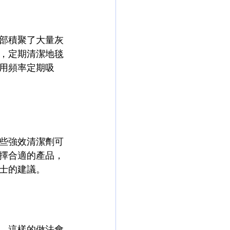
部積聚了大量灰
，定期清潔地毯
用頻率定期吸
些強效清潔劑可
擇合適的產品，
士的建議。
。這樣的做法會