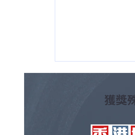
​獲獎
落雨濕鞋踩落地毯好污糟？雨
季地毯清潔與去霉除異味防範