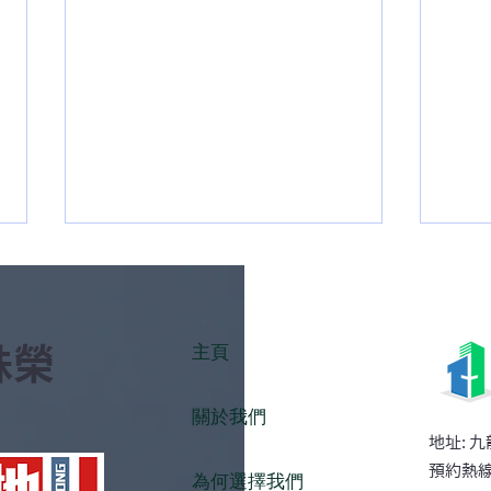
主頁
殊榮
關於我們
梳打粉可以免水洗地毯嗎？家
辦公
​地址: 
中地毯去異味與污漬的溫和處
毯？
預約熱線:
為何選擇我們