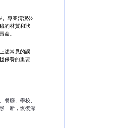
果。專業清潔公
毯的材質和狀
壽命。
上述常見的誤
毯保養的重要
、餐廳、學校、
然一新，恢復潔