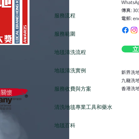
理法
WhatsAp
傳真: 30
服務流程
電郵: en
服務範圍
立
地毯清洗流程
地毯清洗實例
新界洗
九龍洗
服務收費與方案
​香港洗
清洗地毯專業工具和藥水
地毯百科