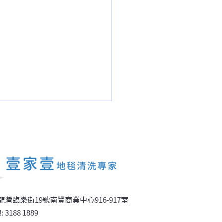
室鋪方塊地毯還是大卷地
九龍灣臨樂街19號南豐商業中心916-917室
租用商廈的裝修成本評估
 31
88 1889