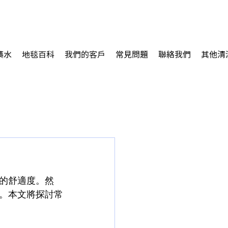
藥水
地毯百科
我們的客戶
常見問題
聯絡我們
其他清
的舒適度。然
。本文將探討常