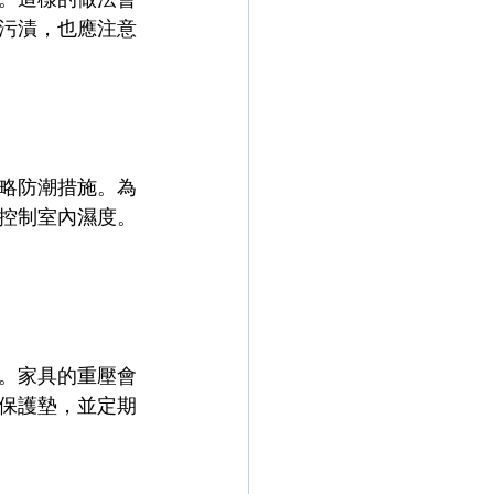
污漬，也應注意
略防潮措施。為
控制室內濕度。
。家具的重壓會
保護墊，並定期